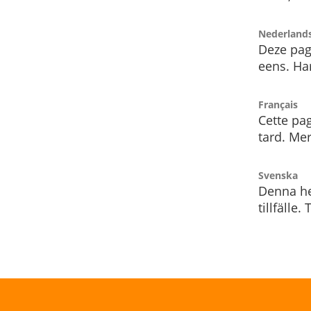
Nederland
Deze pag
eens. Har
Français
Cette pag
tard. Me
Svenska
Denna he
tillfälle