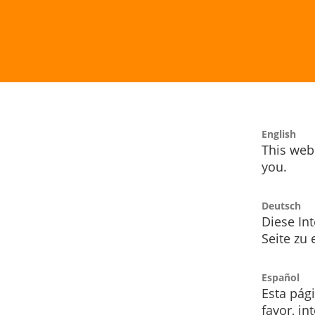
English
This webs
you.
Deutsch
Diese Int
Seite zu
Español
Esta pág
favor, i