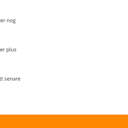
ter nog
yer plus
tt senare